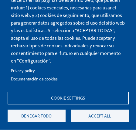
UCG on X.com
Reciba actualizaciones por
incluir: 1) cookies esenciales, necesarias para usar el
e-mail
sitio web, y 2) cookies de seguimiento, que utilizamos
Beyond Today on YouTube
para generar datos agregados sobre el uso del sitio web
Tema oscuro/claro
UCG Radio
y las estadísticas. Si selecciona "ACEPTAR TODAS",
Show More
acepta el uso de todas las cookies. Puede aceptar y
rechazar tipos de cookies individuales y revocar su
consentimiento para el futuro en cualquier momento
La Iglesia de Dios Unida
es una organización 501(c)3.
Política
en "Configuración".
de privacidad
y
condiciones de uso
.
Privacy policy
Toda correspondencia y preguntas deben enviarse a
Documentación de cookies
info@ucg.org
. Para consultas sobre el funcionamiento de este
sitio web, escriba a
webmaster@ucg.org
.
COOKIE SETTINGS
Para obtener más ayuda, escriba a
support@ucg.org.
DENEGAR TODO
ACCEPT ALL