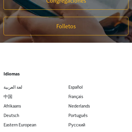
Congregaciones
Folletos
Idiomas
لغة العربية
Español
中国
Français
Afrikaans
Nederlands
Deutsch
Português
Eastern European
Русский