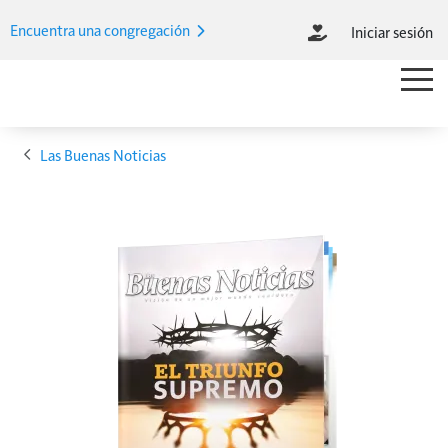
Pasar al contenido principal
Encuentra una congregación
Iniciar sesión
M
Main M
Ruta de navegación
Las Buenas Noticias