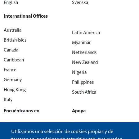
English
Svenska
International Offices
Australia
Latin America
British Isles
Myanmar
Canada
Netherlands
Caribbean
New Zealand
France
Nigeria
Germany
Philippines
Hong Kong
South Africa
Italy
Encuéntranos en
Apoya
Beyond Today Roku App
Contacto
Utilizamos una selección de cookies propias y de
UCG on Facebook
Donar
terceros en las páginas de este sitio web, que pueden